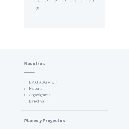
24
25
26
27
28
29
30
31
Nosotros
EMAPASG – EP
Historia
Organigrama
Directiva
Planes y Proyectos