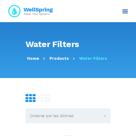
INICIO
Water Filters
NOSOTROS
PLANES Y PROYECTOS
Home
Products
Water Filters
SERVICIOS
ATENCIÓN AL CLIENTE
TRANSPARENCIA
RESOLUCIONES
CONTACTO E
INFORMACIÓN