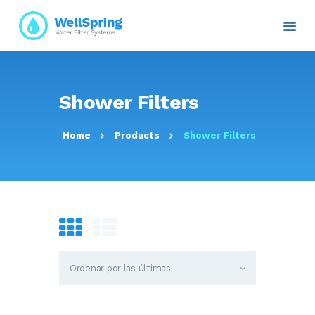
INICIO
Shower Filters
NOSOTROS
PLANES Y PROYECTOS
Home
Products
Shower Filters
SERVICIOS
ATENCIÓN AL CLIENTE
TRANSPARENCIA
RESOLUCIONES
CONTACTO E
INFORMACIÓN