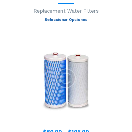
Replacement Water Filters
Seleccionar Opciones
$
60
.
00
–
$
105
.
00