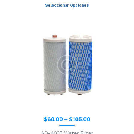
Seleccionar Opciones
$
60
.
00
–
$
105
.
00
AQ-4035 Water Filter