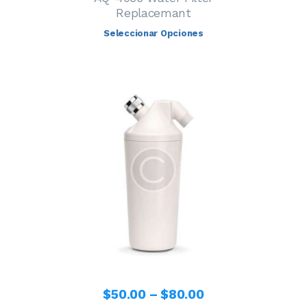
Replacemant
Seleccionar Opciones
$
50
.
00
–
$
80
.
00