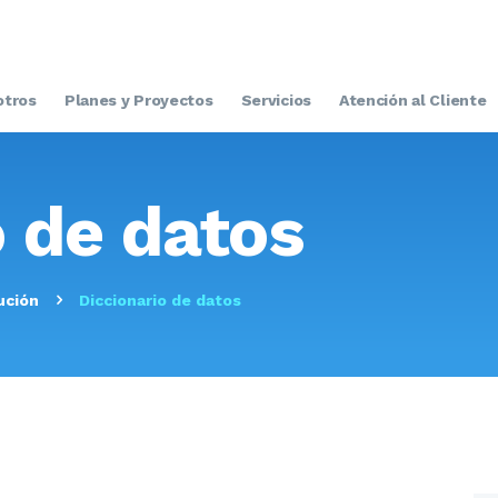
INICIO
NOSOTROS
otros
Planes y Proyectos
Servicios
Atención al Cliente
PLANES Y
PROYECTOS
o de datos
SERVICIOS
ATENCIÓN AL
ución
Diccionario de datos
CLIENTE
TRANSPARENCIA
RESOLUCIONES
CONTACTO E