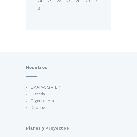
24
25
26
27
28
29
30
31
Nosotros
EMAPASG – EP
Historia
Organigrama
Directiva
Planes y Proyectos