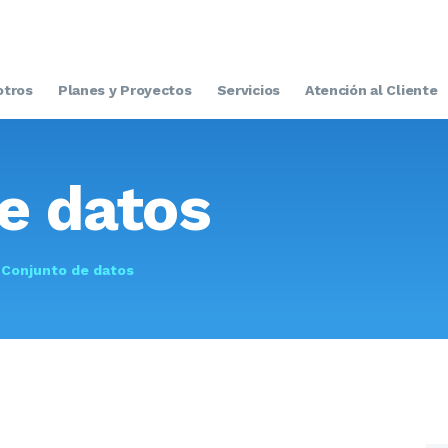
INICIO
NOSOTROS
otros
Planes y Proyectos
Servicios
Atención al Cliente
PLANES Y
PROYECTOS
e datos
SERVICIOS
ATENCIÓN AL
Conjunto de datos
CLIENTE
TRANSPARENCIA
RESOLUCIONES
CONTACTO E