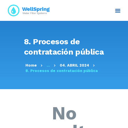
INICIO
8. Procesos de
NOSOTROS
contratación pública
PLANES Y PROYECTOS
SERVICIOS
Home
...
04. ABRIL 2024
ATENCIÓN AL CLIENTE
8. Procesos de contratación pública
TRANSPARENCIA
RESOLUCIONES
CONTACTO E
INFORMACIÓN
No