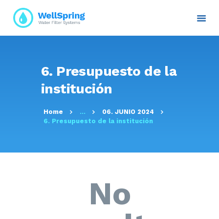
INICIO
6. Presupuesto de la
NOSOTROS
institución
PLANES Y PROYECTOS
SERVICIOS
Home
...
06. JUNIO 2024
ATENCIÓN AL CLIENTE
6. Presupuesto de la institución
TRANSPARENCIA
RESOLUCIONES
CONTACTO E
INFORMACIÓN
No