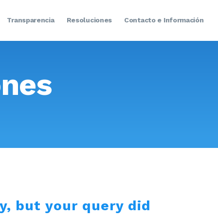
Transparencia
Resoluciones
Contacto e Información
ones
y, but your query did