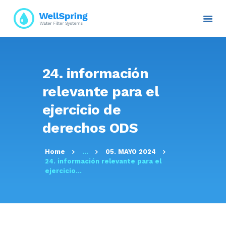
INICIO
24. información
NOSOTROS
relevante para el
PLANES Y PROYECTOS
ejercicio de
SERVICIOS
derechos ODS
ATENCIÓN AL CLIENTE
TRANSPARENCIA
Home
...
05. MAYO 2024
RESOLUCIONES
24. información relevante para el
CONTACTO E
ejercicio...
INFORMACIÓN