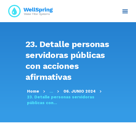
INICIO
23. Detalle personas
NOSOTROS
servidoras públicas
PLANES Y PROYECTOS
con acciones
SERVICIOS
afirmativas
ATENCIÓN AL CLIENTE
TRANSPARENCIA
Home
...
06. JUNIO 2024
RESOLUCIONES
23. Detalle personas servidoras
CONTACTO E
públicas con...
INFORMACIÓN