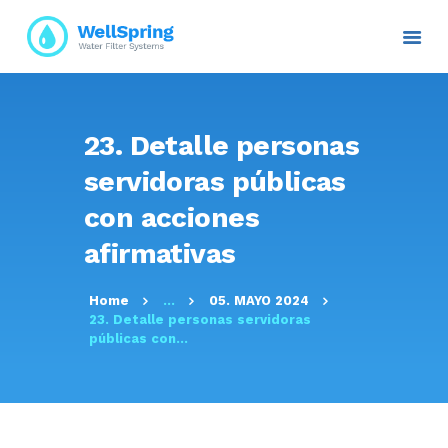
INICIO
23. Detalle personas
NOSOTROS
servidoras públicas
PLANES Y PROYECTOS
con acciones
SERVICIOS
afirmativas
ATENCIÓN AL CLIENTE
TRANSPARENCIA
Home
...
05. MAYO 2024
RESOLUCIONES
23. Detalle personas servidoras
CONTACTO E
públicas con...
INFORMACIÓN