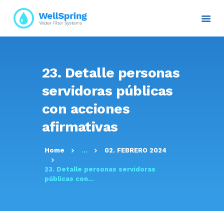
INICIO
23. Detalle personas
NOSOTROS
servidoras públicas
PLANES Y PROYECTOS
con acciones
SERVICIOS
afirmativas
ATENCIÓN AL CLIENTE
TRANSPARENCIA
Home
...
02. FEBRERO 2024
RESOLUCIONES
CONTACTO E
23. Detalle personas servidoras
públicas con...
INFORMACIÓN