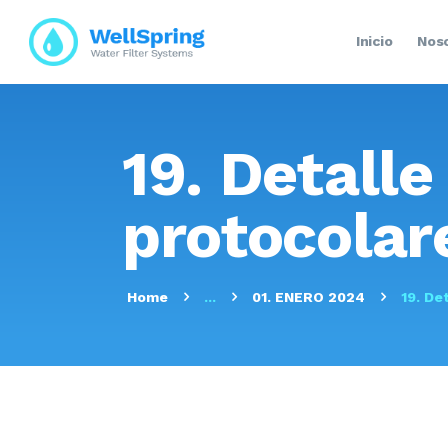
Inicio
Nos
19. Detalle
protocolar
Home
...
01. ENERO 2024
19. De