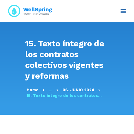
INICIO
15. Texto íntegro de
NOSOTROS
los contratos
PLANES Y PROYECTOS
colectivos vigentes
SERVICIOS
y reformas
ATENCIÓN AL CLIENTE
TRANSPARENCIA
Home
...
06. JUNIO 2024
RESOLUCIONES
15. Texto íntegro de los contratos...
CONTACTO E
INFORMACIÓN