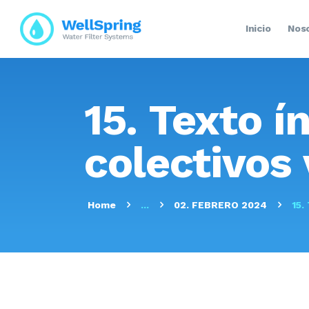
Inicio
Nos
15. Texto i
colectivos
Home
...
02. FEBRERO 2024
15.