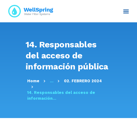
INICIO
14. Responsables
NOSOTROS
del acceso de
PLANES Y PROYECTOS
información pública
SERVICIOS
ATENCIÓN AL CLIENTE
Home
...
02. FEBRERO 2024
TRANSPARENCIA
14. Responsables del acceso de
RESOLUCIONES
información...
CONTACTO E
INFORMACIÓN