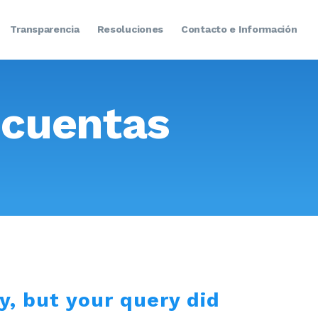
Transparencia
Resoluciones
Contacto e Información
 cuentas
y, but your query did