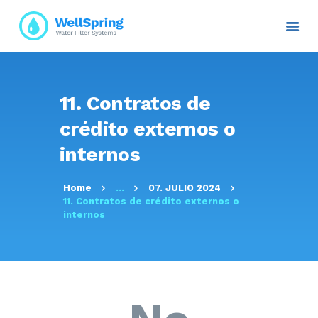
INICIO
11. Contratos de
NOSOTROS
crédito externos o
PLANES Y PROYECTOS
internos
SERVICIOS
ATENCIÓN AL CLIENTE
Home
...
07. JULIO 2024
TRANSPARENCIA
11. Contratos de crédito externos o
internos
RESOLUCIONES
CONTACTO E
INFORMACIÓN