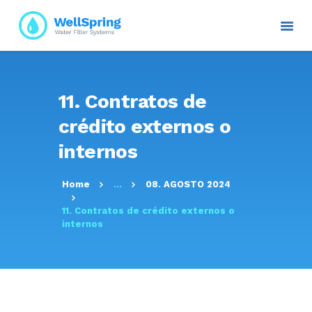
INICIO
11. Contratos de
NOSOTROS
crédito externos o
PLANES Y PROYECTOS
internos
SERVICIOS
ATENCIÓN AL CLIENTE
Home
...
08. AGOSTO 2024
TRANSPARENCIA
11. Contratos de crédito externos o
RESOLUCIONES
internos
CONTACTO E
INFORMACIÓN