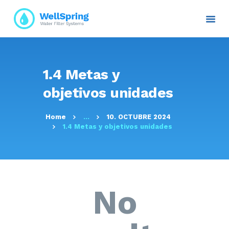
INICIO
1.4 Metas y
NOSOTROS
objetivos unidades
PLANES Y PROYECTOS
SERVICIOS
Home
...
10. OCTUBRE 2024
ATENCIÓN AL CLIENTE
1.4 Metas y objetivos unidades
TRANSPARENCIA
RESOLUCIONES
CONTACTO E
INFORMACIÓN
No