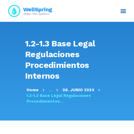
INICIO
1.2-1.3 Base Legal
NOSOTROS
Regulaciones
PLANES Y PROYECTOS
Procedimientos
SERVICIOS
Internos
ATENCIÓN AL CLIENTE
TRANSPARENCIA
Home
...
06. JUNIO 2024
RESOLUCIONES
1.2-1.3 Base Legal Regulaciones
CONTACTO E
Procedimientos...
INFORMACIÓN