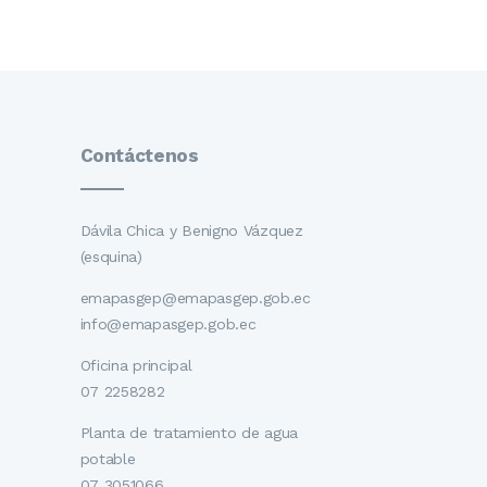
Contáctenos
Dávila Chica y Benigno Vázquez
(esquina)
emapasgep@emapasgep.gob.ec
info@emapasgep.gob.ec
Oficina principal
07 2258282
Planta de tratamiento de agua
potable
07 3051066