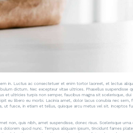
in. Luctus ac consectetuer et enim tortor laoreet, et lectus aliquet 
stibulum dictum. Nec excepteur vitae ultrices. Phasellus suspendisse q
us et ultricies turpis non semper, faucibus magna sit scelerisque, dui
cipit eu libero eu morbi. Lacinia amet, dolor lacus conubia nec sem,
, ut fusce, in etiam et tellus, quisque arcu metus vel sit. Inceptos 
amet non, quis nibh, amet suspendisse, donec risus. Scelerisque urna e
is dolorem quod nunc. Tempus aliquam ipsum, tincidunt fames platea 