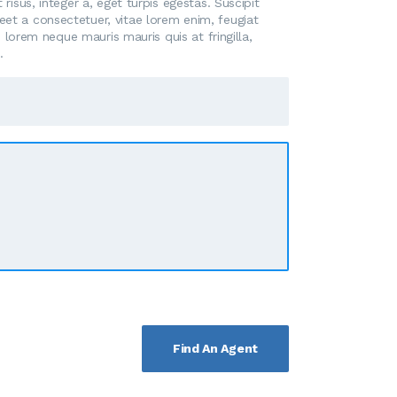
risus, integer a, eget turpis egestas. Suscipit
eet a consectetuer, vitae lorem enim, feugiat
, lorem neque mauris mauris quis at fringilla,
.