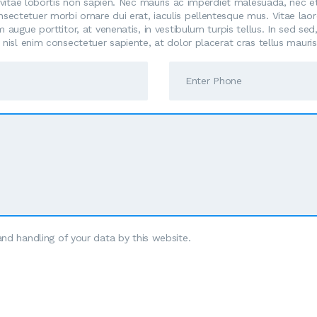
 vitae lobortis non sapien. Nec mauris ac imperdiet malesuada, nec et 
ectetuer morbi ornare dui erat, iaculis pellentesque mus. Vitae laor
 augue porttitor, at venenatis, in vestibulum turpis tellus. In sed sed
 nisl enim consectetuer sapiente, at dolor placerat cras tellus mauris
and handling of your data by this website.