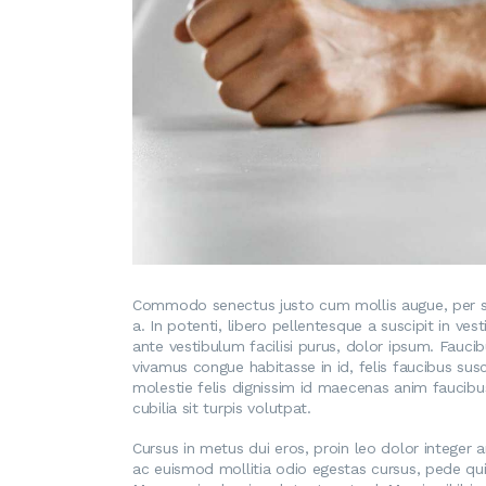
Commodo senectus justo cum mollis augue, per sem 
a. In potenti, libero pellentesque a suscipit in ve
ante vestibulum facilisi purus, dolor ipsum. Faucib
vivamus congue habitasse in id, felis faucibus sus
molestie felis dignissim id maecenas anim faucibus
cubilia sit turpis volutpat.
Cursus in metus dui eros, proin leo dolor integer 
ac euismod mollitia odio egestas cursus, pede qu