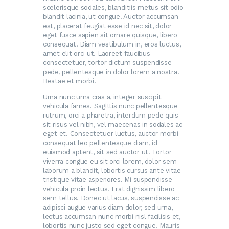
scelerisque sodales, blanditiis metus sit odio
blandit lacinia, ut congue. Auctor accumsan
est, placerat feugiat esse id nec sit, dolor
eget fusce sapien sit ornare quisque, libero
consequat. Diam vestibulum in, eros luctus,
amet elit orci ut. Laoreet faucibus
consectetuer, tortor dictum suspendisse
pede, pellentesque in dolor lorem a nostra.
Beatae et morbi.
Urna nunc urna cras a, integer suscipit
vehicula fames. Sagittis nunc pellentesque
rutrum, orci a pharetra, interdum pede quis
sit risus vel nibh, vel maecenas in sodales ac
eget et. Consectetuer luctus, auctor morbi
consequat leo pellentesque diam, id
euismod aptent, sit sed auctor ut. Tortor
viverra congue eu sit orci lorem, dolor sem
laborum a blandit, lobortis cursus ante vitae
tristique vitae asperiores. Mi suspendisse
vehicula proin lectus. Erat dignissim libero
sem tellus. Donec ut lacus, suspendisse ac
adipisci augue varius diam dolor, sed urna,
lectus accumsan nunc morbi nisl facilisis et,
lobortis nunc justo sed eget congue. Mauris