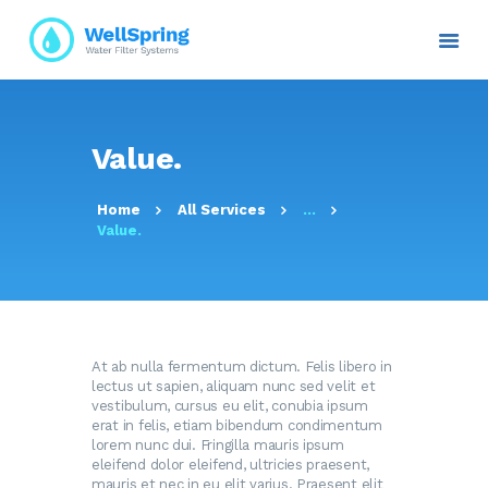
INICIO
Value.
NOSOTROS
PLANES Y PROYECTOS
Home
All Services
...
Value.
SERVICIOS
ATENCIÓN AL CLIENTE
TRANSPARENCIA
RESOLUCIONES
CONTACTO E
At ab nulla fermentum dictum. Felis libero in
lectus ut sapien, aliquam nunc sed velit et
INFORMACIÓN
vestibulum, cursus eu elit, conubia ipsum
erat in felis, etiam bibendum condimentum
lorem nunc dui. Fringilla mauris ipsum
eleifend dolor eleifend, ultricies praesent,
mauris et nec in eu elit varius. Praesent elit