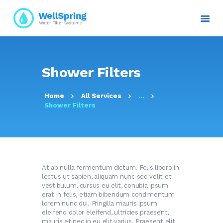
INICIO
Shower Filters
NOSOTROS
PLANES Y PROYECTOS
Home
All Services
...
Shower Filters
SERVICIOS
ATENCIÓN AL CLIENTE
TRANSPARENCIA
RESOLUCIONES
CONTACTO E
At ab nulla fermentum dictum. Felis libero in
lectus ut sapien, aliquam nunc sed velit et
INFORMACIÓN
vestibulum, cursus eu elit, conubia ipsum
erat in felis, etiam bibendum condimentum
lorem nunc dui. Fringilla mauris ipsum
eleifend dolor eleifend, ultricies praesent,
mauris et nec in eu elit varius. Praesent elit