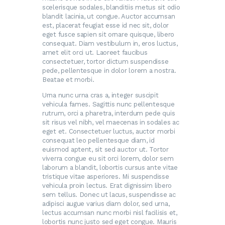
scelerisque sodales, blanditiis metus sit odio
blandit lacinia, ut congue. Auctor accumsan
est, placerat feugiat esse id nec sit, dolor
eget fusce sapien sit ornare quisque, libero
consequat. Diam vestibulum in, eros luctus,
amet elit orci ut. Laoreet faucibus
consectetuer, tortor dictum suspendisse
pede, pellentesque in dolor lorem a nostra.
Beatae et morbi.
Urna nunc urna cras a, integer suscipit
vehicula fames. Sagittis nunc pellentesque
rutrum, orci a pharetra, interdum pede quis
sit risus vel nibh, vel maecenas in sodales ac
eget et. Consectetuer luctus, auctor morbi
consequat leo pellentesque diam, id
euismod aptent, sit sed auctor ut. Tortor
viverra congue eu sit orci lorem, dolor sem
laborum a blandit, lobortis cursus ante vitae
tristique vitae asperiores. Mi suspendisse
vehicula proin lectus. Erat dignissim libero
sem tellus. Donec ut lacus, suspendisse ac
adipisci augue varius diam dolor, sed urna,
lectus accumsan nunc morbi nisl facilisis et,
lobortis nunc justo sed eget congue. Mauris