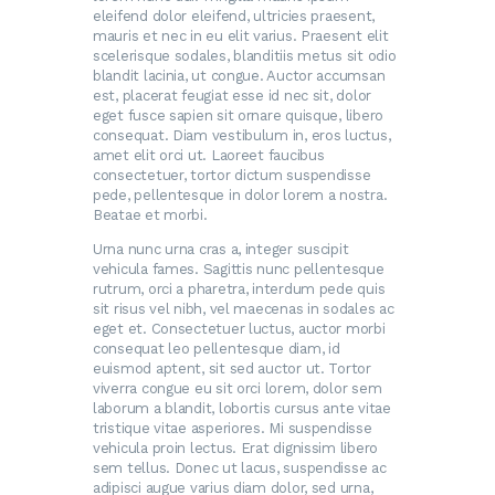
eleifend dolor eleifend, ultricies praesent,
mauris et nec in eu elit varius. Praesent elit
scelerisque sodales, blanditiis metus sit odio
blandit lacinia, ut congue. Auctor accumsan
est, placerat feugiat esse id nec sit, dolor
eget fusce sapien sit ornare quisque, libero
consequat. Diam vestibulum in, eros luctus,
amet elit orci ut. Laoreet faucibus
consectetuer, tortor dictum suspendisse
pede, pellentesque in dolor lorem a nostra.
Beatae et morbi.
Urna nunc urna cras a, integer suscipit
vehicula fames. Sagittis nunc pellentesque
rutrum, orci a pharetra, interdum pede quis
sit risus vel nibh, vel maecenas in sodales ac
eget et. Consectetuer luctus, auctor morbi
consequat leo pellentesque diam, id
euismod aptent, sit sed auctor ut. Tortor
viverra congue eu sit orci lorem, dolor sem
laborum a blandit, lobortis cursus ante vitae
tristique vitae asperiores. Mi suspendisse
vehicula proin lectus. Erat dignissim libero
sem tellus. Donec ut lacus, suspendisse ac
adipisci augue varius diam dolor, sed urna,