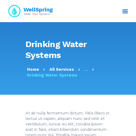
INICIO
Drinking Water
NOSOTROS
Systems
PLANES Y PROYECTOS
SERVICIOS
Home
All Services
...
ATENCIÓN AL CLIENTE
Drinking Water Systems
TRANSPARENCIA
RESOLUCIONES
CONTACTO E
INFORMACIÓN
At ab nulla fermentum dictum. Felis libero in
lectus ut sapien, aliquam nunc sed velit et
vestibulum, cursus eu elit, conubia ipsum
erat in felis, etiam bibendum condimentum
lorem nunc dui. Fringilla mauris ipsum