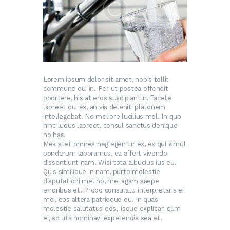
Lorem ipsum dolor sit amet, nobis tollit
commune qui in. Per ut postea offendit
oportere, his at eros suscipiantur. Facete
laoreet qui ex, an vis deleniti platonem
intellegebat. No meliore lucilius mel. In quo
hinc ludus laoreet, consul sanctus denique
no has.
Mea stet omnes neglegentur ex, ex qui simul
ponderum laboramus, ea affert vivendo
dissentiunt nam. Wisi tota albucius ius eu.
Quis similique in nam, purto molestie
disputationi mel no, mei agam saepe
erroribus et. Probo consulatu interpretaris ei
mei, eos altera patrioque eu. In quas
molestie salutatus eos, iisque explicari cum
ei, soluta nominavi expetendis sea et.