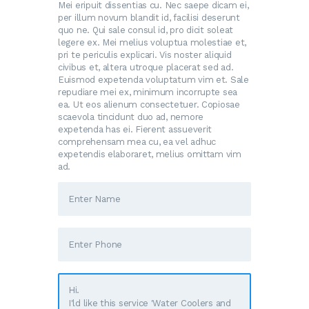
Mei eripuit dissentias cu. Nec saepe dicam ei,
per illum novum blandit id, facilisi deserunt
quo ne. Qui sale consul id, pro dicit soleat
legere ex. Mei melius voluptua molestiae et,
pri te periculis explicari. Vis noster aliquid
civibus et, altera utroque placerat sed ad.
Euismod expetenda voluptatum vim et. Sale
repudiare mei ex, minimum incorrupte sea
ea. Ut eos alienum consectetuer. Copiosae
scaevola tincidunt duo ad, nemore
expetenda has ei. Fierent assueverit
comprehensam mea cu, ea vel adhuc
expetendis elaboraret, melius omittam vim
ad.